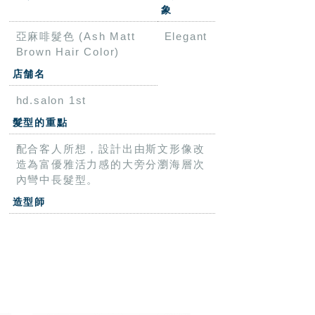
象
亞麻啡髮色 (Ash Matt
Elegant
Brown Hair Color)
店舗名
hd.salon 1st
髮型的重點
配合客人所想，設計出由斯文形像改
造為富優雅活力感的大旁分瀏海層次
內彎中長髮型。
造型師