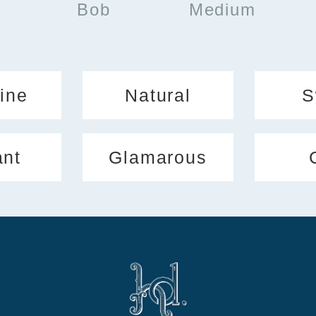
Bob
Medium
ine
Natural
S
ant
Glamarous