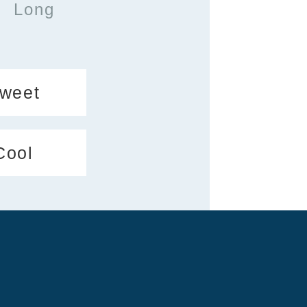
Long
weet
Cool