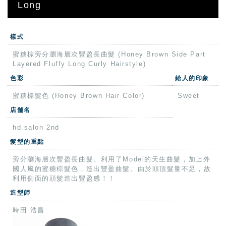
Long
樣式
蜜糖棕旁分瀏海層次豐盈長曲髮 (Honey Brown Side Part
Layered Fluffy Long Curly Hairstyle)
色彩
給人的印象
蜜糖棕髮色 (Honey Brown Hair Color)
Sweet
店舗名
hd.salon 2nd
髮型的重點
旁分瀏海層次豐盈長曲髮。利用了Model的天生曲髮，加上外
國人風的蜜糖棕髮色，造出豐盈曲髮。由於頭頂髮量不足，故
利用側面的頭髮造出豐盈感！！
造型師
時田 浩昌