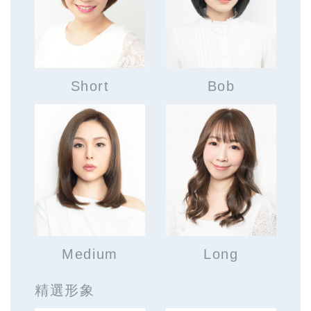
Short
Bob
Medium
Long
精選形象