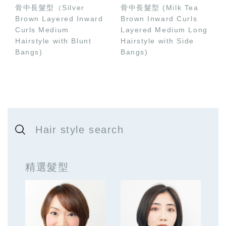
骨中長髮型（Silver
骨中長髮型 (Milk Tea
Brown Layered Inward
Brown Inward Curls
Curls Medium
Layered Medium Long
Hairstyle with Blunt
Hairstyle with Side
Bangs)
Bangs)
Hair style search
精選髮型