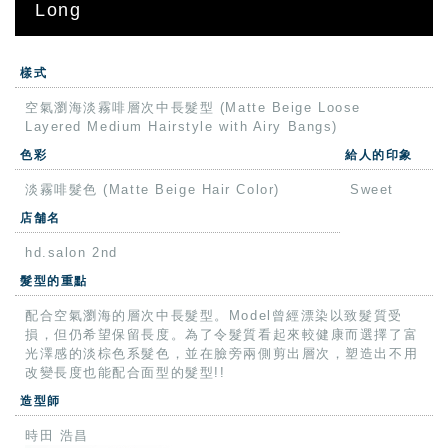
Long
樣式
空氣瀏海淡霧啡層次中長髮型 (Matte Beige Loose
Layered Medium Hairstyle with Airy Bangs)
色彩
給人的印象
淡霧啡髮色 (Matte Beige Hair Color)
Sweet
店舗名
hd.salon 2nd
髮型的重點
配合空氣瀏海的層次中長髮型。Model曾經漂染以致髮質受
損，但仍希望保留長度。為了令髮質看起來較健康而選擇了富
光澤感的淡棕色系髮色，並在臉旁兩側剪出層次，塑造出不用
改變長度也能配合面型的髮型!!
造型師
時田 浩昌