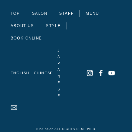
TOP
SALON
STAFF
MENU
ABOUT US
STYLE
BOOK ONLINE
J
A
P
A
ENGLISH
CHINESE
N
E
S
E
© hd salon ALL RIGHTS RESERVED.