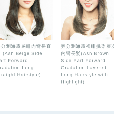
旁分瀏海霧感啡內彎長直
旁分瀏海霧褐啡挑染層
 (Ash Beige Side
內彎長髮(Ash Brown
art Forward
Side Part Forward
radation Long
Gradation Layered
traight Hairstyle)
Long Hairstyle with
Highlight)