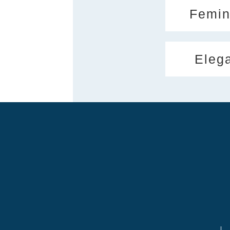
Femin
Eleg