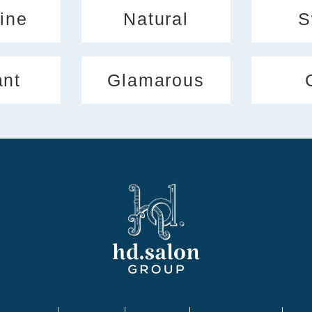
ine
Natural
S
ant
Glamarous