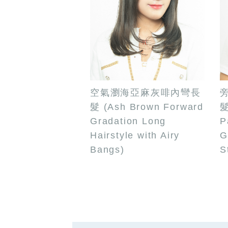
空氣瀏海亞麻灰啡內彎長
髮 (Ash Brown Forward
髮
Gradation Long
P
Hairstyle with Airy
G
Bangs)
S