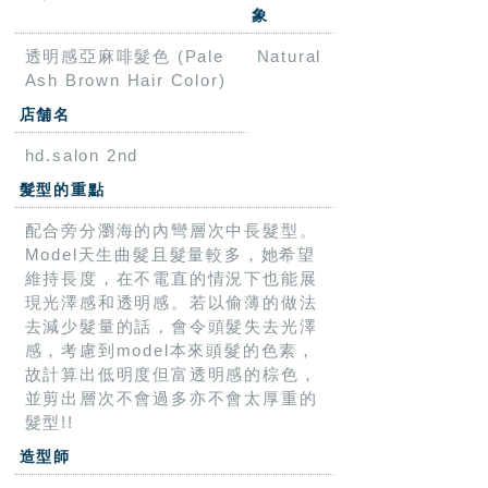
象
透明感亞麻啡髮色 (Pale
Natural
Ash Brown Hair Color)
店舗名
hd.salon 2nd
髮型的重點
配合旁分瀏海的內彎層次中長髮型。
Model天生曲髮且髮量較多，她希望
維持長度，在不電直的情況下也能展
現光澤感和透明感。若以偷薄的做法
去減少髮量的話，會令頭髮失去光澤
感，考慮到model本來頭髮的色素，
故計算出低明度但富透明感的棕色，
並剪出層次不會過多亦不會太厚重的
髮型!!
造型師