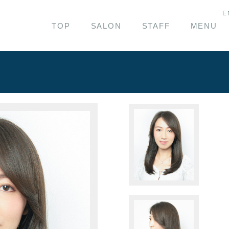
E
TOP
SALON
STAFF
MENU