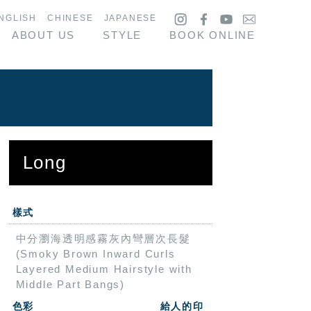
NGLISH
CHINESE
JAPANESE
ABOUT US
STYLE
BOOK ONLINE
Long
樣式
中分瀏海透明感霧灰內彎層次長髮
(Smoky Brown Inward Curls
Layered Medium Hairstyle with
Middle Part Bangs)
色彩
給人的印