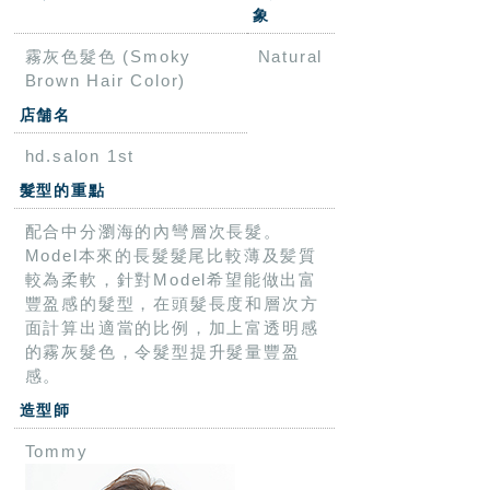
象
霧灰色髮色 (Smoky
Natural
Brown Hair Color)
店舗名
hd.salon 1st
髮型的重點
配合中分瀏海的內彎層次長髮。
Model本來的長髮髮尾比較薄及髪質
較為柔軟，針對Model希望能做出富
豐盈感的髮型，在頭髮長度和層次方
面計算出適當的比例，加上富透明感
的霧灰髮色，令髮型提升髮量豐盈
感。
造型師
Tommy