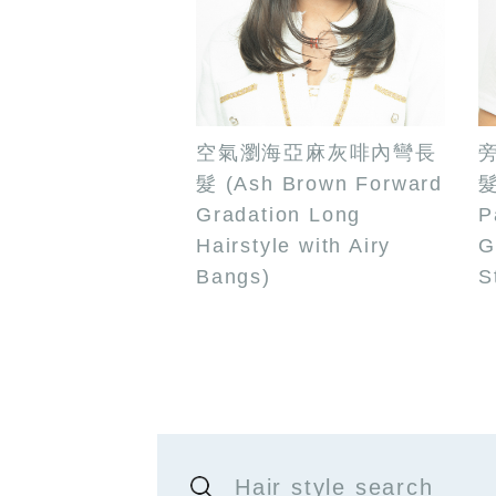
空氣瀏海亞麻灰啡內彎長
髮 (Ash Brown Forward
髮
Gradation Long
P
Hairstyle with Airy
G
Bangs)
S
Hair style search