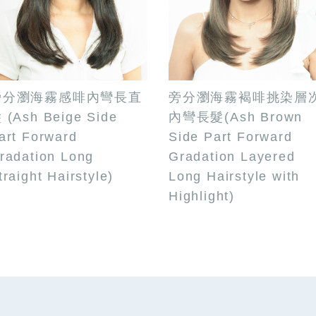
旁分瀏海霧感啡內彎長直
旁分瀏海霧褐啡挑染層
 (Ash Beige Side
內彎長髮(Ash Brown
art Forward
Side Part Forward
radation Long
Gradation Layered
traight Hairstyle)
Long Hairstyle with
Highlight)