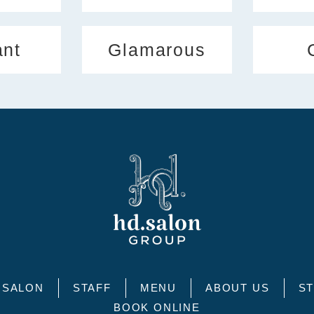
ant
Glamarous
SALON
STAFF
MENU
ABOUT US
ST
BOOK ONLINE