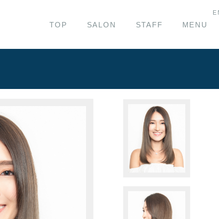
E
TOP
SALON
STAFF
MENU