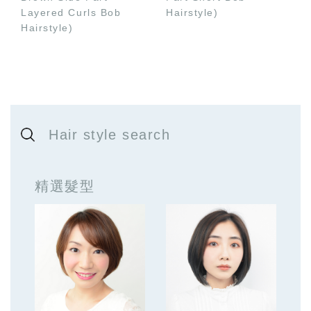
Layered Curls Bob
Hairstyle)
Hairstyle)
Hair style search
精選髮型