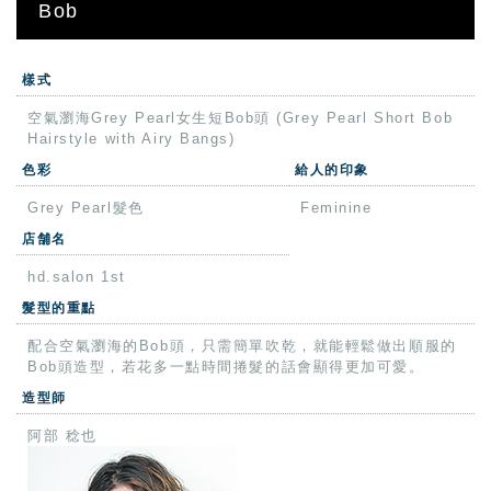
Bob
樣式
空氣瀏海Grey Pearl女生短Bob頭 (Grey Pearl Short Bob
Hairstyle with Airy Bangs)
色彩
給人的印象
Grey Pearl髮色
Feminine
店舗名
hd.salon 1st
髮型的重點
配合空氣瀏海的Bob頭，只需簡單吹乾，就能輕鬆做出順服的
Bob頭造型，若花多一點時間捲髮的話會顯得更加可愛。
造型師
阿部 稔也