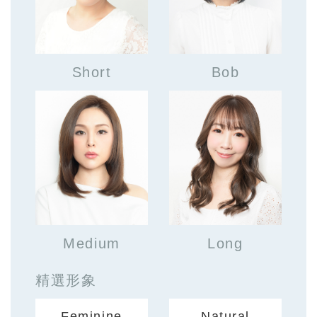
Short
Bob
Medium
Long
精選形象
Feminine
Natural