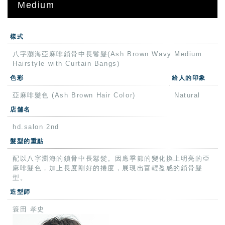
Medium
樣式
八字瀏海亞麻啡鎖骨中長鬈髮(Ash Brown Wavy Medium
Hairstyle with Curtain Bangs)
色彩
給人的印象
亞麻啡髮色 (Ash Brown Hair Color)
Natural
店舗名
hd.salon 2nd
髮型的重點
配以八字瀏海的鎖骨中長鬈髮。因應季節的變化換上明亮的亞
麻啡髮色，加上長度剛好的捲度，展現出富輕盈感的鎖骨髮
型。
造型師
簑田 孝史