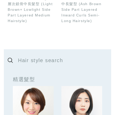
層次鎖骨中長髮型 (Light
中長髮型 (Ash Brown
Brown+ Lowlight Side
Side Part Layered
Part Layered Medium
Inward Curls Semi-
Hairstyle)
Long Hairstyle)
Hair style search
精選髮型