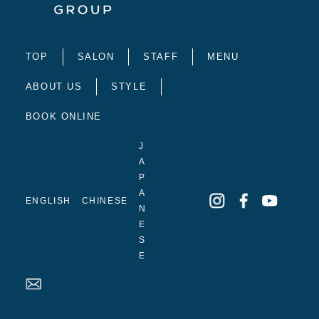
TOP
SALON
STAFF
MENU
ABOUT US
STYLE
BOOK ONLINE
J
A
P
A
ENGLISH
CHINESE
N
E
S
E