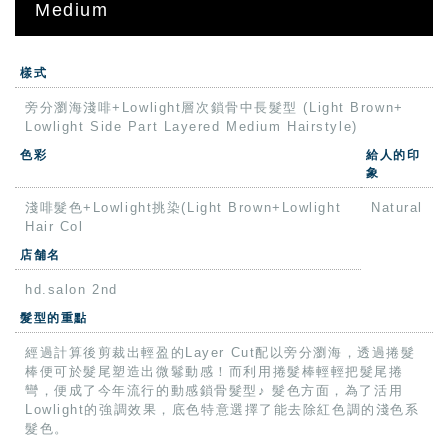
Medium
樣式
旁分瀏海淺啡+Lowlight層次鎖骨中長髮型 (Light Brown+
Lowlight Side Part Layered Medium Hairstyle)
色彩
給人的印
象
淺啡髮色+Lowlight挑染(Light Brown+Lowlight
Natural
Hair Col
店舗名
hd.salon 2nd
髮型的重點
經過計算後剪裁出輕盈的Layer Cut配以旁分瀏海，透過捲髮
棒便可於髮尾塑造出微鬈動感！而利用捲髮棒輕輕把髮尾捲
彎，便成了今年流行的動感鎖骨髮型♪ 髮色方面，為了活用
Lowlight的強調效果，底色特意選擇了能去除紅色調的淺色系
髮色。