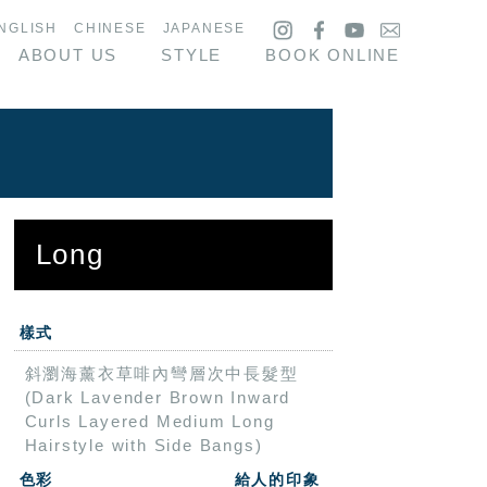
NGLISH
CHINESE
JAPANESE
ABOUT US
STYLE
BOOK ONLINE
Long
樣式
斜瀏海薰衣草啡內彎層次中長髮型
(Dark Lavender Brown Inward
Curls Layered Medium Long
Hairstyle with Side Bangs)
色彩
給人的印象