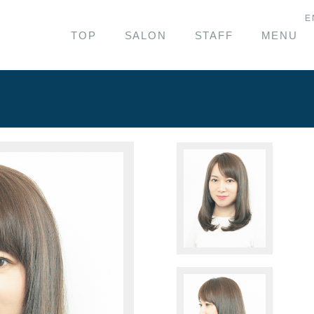
E
TOP
SALON
STAFF
MENU