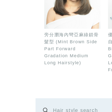
旁分瀏海內彎亞麻綠鎖骨
髮型 (Mint Brown Side
自
Part Forward
B
Gradation Medium
G
Long Hairstyle)
L
F
Hair style search