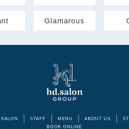
ant
Glamarous
SALON
STAFF
MENU
ABOUT US
ST
BOOK ONLINE