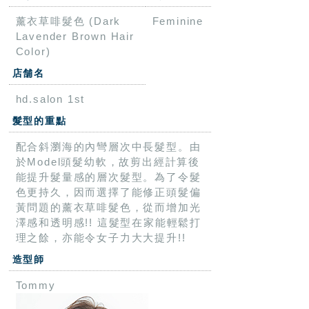
薰衣草啡髮色 (Dark
Feminine
Lavender Brown Hair
Color)
店舗名
hd.salon 1st
髮型的重點
配合斜瀏海的內彎層次中長髮型。由
於Model頭髮幼軟，故剪出經計算後
能提升髮量感的層次髮型。為了令髮
色更持久，因而選擇了能修正頭髮偏
黃問題的薰衣草啡髮色，從而增加光
澤感和透明感!! 這髮型在家能輕鬆打
理之餘，亦能令女子力大大提升!!
造型師
Tommy