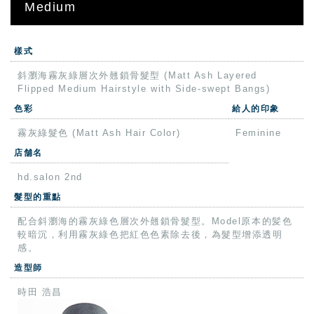
Medium
樣式
斜瀏海霧灰綠層次外翹鎖骨髮型 (Matt Ash Layered
Flipped Medium Hairstyle with Side-swept Bangs)
色彩
給人的印象
霧灰綠髮色 (Matt Ash Hair Color)
Feminine
店舗名
hd.salon 2nd
髮型的重點
配合斜瀏海的霧灰綠色層次外翹鎖骨髮型。Model原本的髪色
較暗沉，利用霧灰綠色把紅色色素除去後，為髮型增添透明
感。
造型師
時田 浩昌