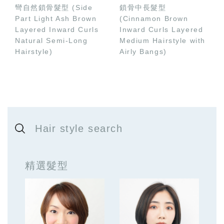
彎自然鎖骨髮型 (Side
鎖骨中長髮型
Part Light Ash Brown
(Cinnamon Brown
Layered Inward Curls
Inward Curls Layered
Natural Semi-Long
Medium Hairstyle with
Hairstyle)
Airly Bangs)
Hair style search
精選髮型