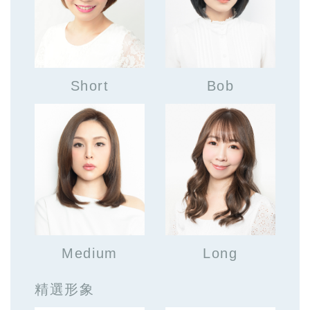
Short
Bob
Medium
Long
精選形象