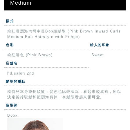
Medium
樣式
粉紅啡瀏海內彎中長Bob頭髮型 (Pink Brown Inward Curls
Medium Bob Hairstyle with Fringe)
色彩
給人的印象
粉紅啡色 (Pink Brown)
Sweet
店舗名
hd.salon 2nd
髮型的重點
模特兒本身束長駁髮，髮色也比較深沉，看起來較成熟，所以
決定折掉駁髮和把瀏海剪掉，令髮型看起來更可愛。
造型師
Book