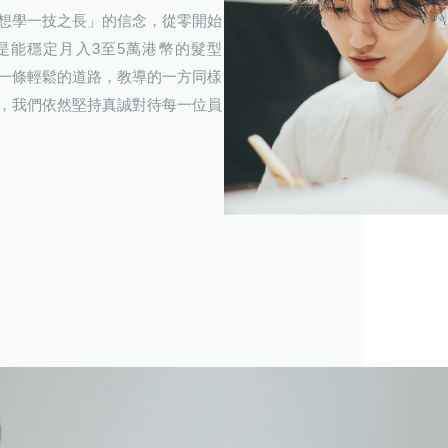
想學一技之長」的信念，從零開始
是能穩定月入3至5萬港幣的髮型
一條輕鬆的道路，教導的一方同樣
，我們依然堅持真誠對待每一位員