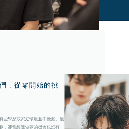
們，從零開始的挑
有些學歷或家庭環境並不優渥。他
趣，卻曾經連做夢的機會也沒有。