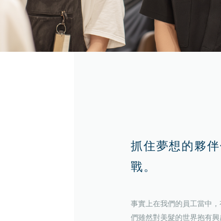
抓住夢想的夥伴
戰。
事實上在我們的員工當中，
們雖然對美髮的世界抱有興