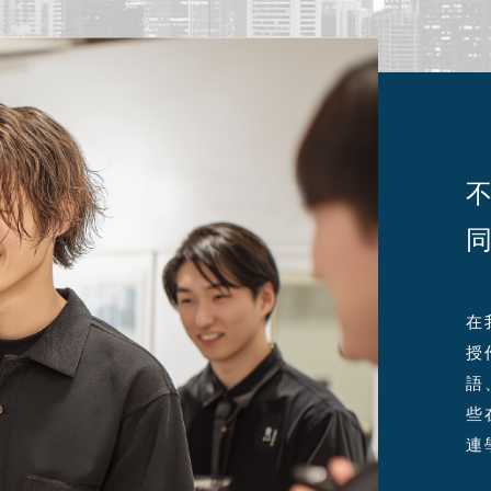
在
授
語
些
連