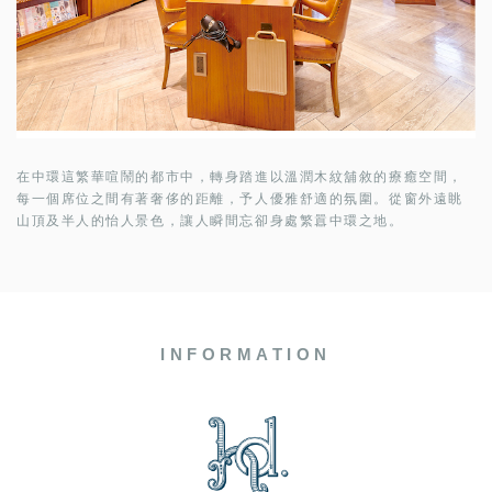
在中環這繁華喧鬧的都市中，轉身踏進以溫潤木紋舖敘的療癒空間，
每一個席位之間有著奢侈的距離，予人優雅舒適的氛圍。從窗外遠眺
山頂及半人的怡人景色，讓人瞬間忘卻身處繁囂中環之地。
INFORMATION