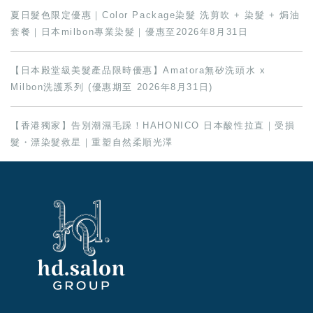
夏日髮色限定優惠｜Color Package染髮 洗剪吹 + 染髮 + 焗油
套餐｜日本milbon專業染髮｜優惠至2026年8月31日
【日本殿堂級美髮產品限時優惠】Amatora無矽洗頭水 x
Milbon洗護系列 (優惠期至 2026年8月31日)
【香港獨家】告別潮濕毛躁！HAHONICO 日本酸性拉直｜受損
髮・漂染髮救星｜重塑自然柔順光澤