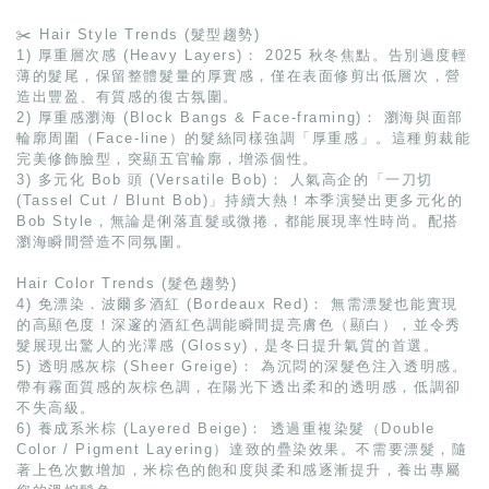
✂️ Hair Style Trends (髮型趨勢)
1) 厚重層次感 (Heavy Layers)： 2025 秋冬焦點。告別過度輕
薄的髮尾，保留整體髮量的厚實感，僅在表面修剪出低層次，營
造出豐盈、有質感的復古氛圍。
2) 厚重感瀏海 (Block Bangs & Face-framing)： 瀏海與面部
輪廓周圍（Face-line）的髮絲同樣強調「厚重感」。這種剪裁能
完美修飾臉型，突顯五官輪廓，增添個性。
3) 多元化 Bob 頭 (Versatile Bob)： 人氣高企的「一刀切
(Tassel Cut / Blunt Bob)」持續大熱！本季演變出更多元化的
Bob Style，無論是俐落直髮或微捲，都能展現率性時尚。配搭
瀏海瞬間營造不同氛圍。
Hair Color Trends (髮色趨勢)
4) 免漂染．波爾多酒紅 (Bordeaux Red)： 無需漂髮也能實現
的高顯色度！深邃的酒紅色調能瞬間提亮膚色（顯白），並令秀
髮展現出驚人的光澤感 (Glossy)，是冬日提升氣質的首選。
5) 透明感灰棕 (Sheer Greige)： 為沉悶的深髮色注入透明感。
帶有霧面質感的灰棕色調，在陽光下透出柔和的透明感，低調卻
不失高級。
6) 養成系米棕 (Layered Beige)： 透過重複染髮（Double
Color / Pigment Layering）達致的疊染效果。不需要漂髮，隨
著上色次數增加，米棕色的飽和度與柔和感逐漸提升，養出專屬