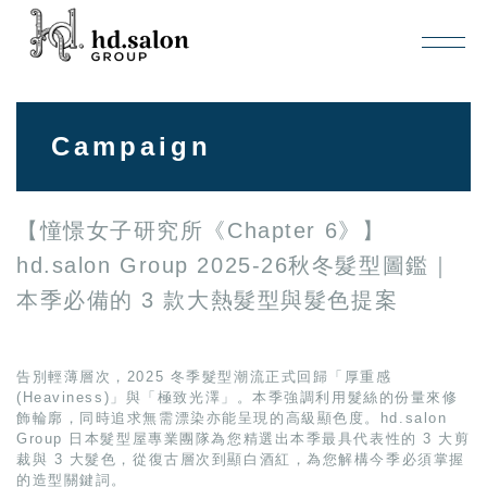
Campaign
【憧憬女子研究所《Chapter 6》】
hd.salon Group 2025-26秋冬髮型圖鑑｜
本季必備的 3 款大熱髮型與髮色提案
告別輕薄層次，2025 冬季髮型潮流正式回歸「厚重感
(Heaviness)」與「極致光澤」。本季強調利用髮絲的份量來修
飾輪廓，同時追求無需漂染亦能呈現的高級顯色度。hd.salon
Group 日本髮型屋專業團隊為您精選出本季最具代表性的 3 大剪
裁與 3 大髮色，從復古層次到顯白酒紅，為您解構今季必須掌握
的造型關鍵詞。